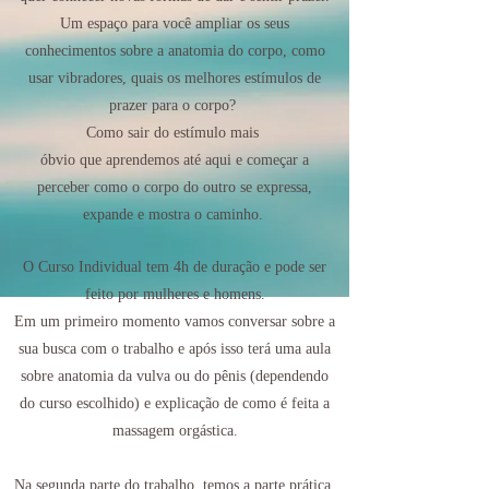
Um espaço para você ampliar os seus
conhecimentos sobre a anatomia do corpo, como
usar vibradores, quais os melhores estímulos de
prazer para o corpo?
Como sair do estímulo mais
óbvio que aprendemos até aqui e começar a
perceber como o corpo do outro se expressa,
expande e mostra o caminho.
O Curso Individual tem 4h de duração e pode ser
feito por mulheres e homens.
Em um primeiro momento vamos conversar sobre a
sua busca com o trabalho e após isso terá uma aula
sobre anatomia da vulva ou do pênis (dependendo
do curso escolhido) e explicação de como é feita a
massagem orgástica.
Na segunda parte do trabalho, temos a parte prática.